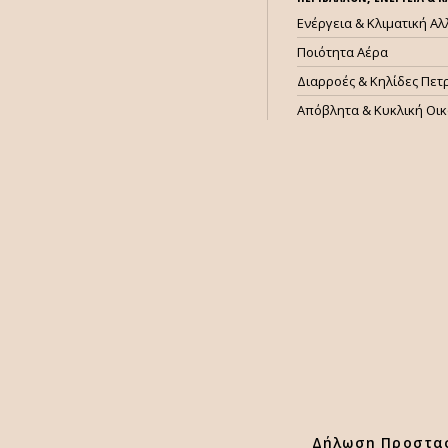
Ενέργεια & Κλιματική Α
Ποιότητα Αέρα
Διαρροές & Κηλίδες Πετ
Απόβλητα & Κυκλική Οι
Δήλωση Προστα
Χρησιμοποιούμε cookies για να κάνουμε καλύτερη την εμπειρία σα