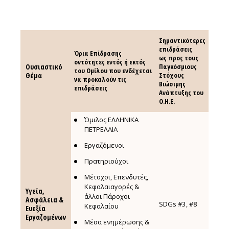
Σημαντικότερες
επιδράσεις
Όρια Επίδρασης
Όρια Επίδρασης
ως προς τους
οντότητες εντός ή εκτός
οντότητες εντός ή εκτός
Ουσιαστικό
Ουσιαστικό
Παγκόσμιους
του Ομίλου που ενδέχεται
του Ομίλου που ενδέχεται
Θέμα
Θέμα
Στόχους
να προκαλούν τις
να προκαλούν τις
Βιώσιμης
επιδράσεις
επιδράσεις
Ανάπτυξης του
Ο.Η.Ε.
Όμιλος ΕΛΛΗΝΙΚΑ
ΠΕΤΡΕΛΑΙΑ
Εργαζόμενοι
Πρατηριούχοι
Μέτοχοι, Επενδυτές,
Κεφαλαιαγορές &
Υγεία,
Υγεία,
άλλοι Πάροχοι
Ασφάλεια &
Ασφάλεια &
SDGs #3, #8
Κεφαλαίου
Ευεξία
Ευεξία
Εργαζομένων
Εργαζομένων
Μέσα ενημέρωσης &