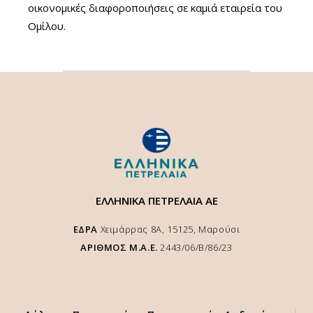
οικονομικές διαφοροποιήσεις σε καμιά εταιρεία του
Ομίλου.
ΕΛΛΗΝΙΚΑ ΠΕΤΡΕΛΑΙΑ ΑΕ
ΕΔΡΑ
Χειμάρρας 8A, 15125, Μαρούσι
ΑΡΙΘΜΟΣ Μ.Α.Ε.
2443/06/Β/86/23
Χρησιμοποιούμε cookies για να κάνουμε καλύτερη την εμπειρία σας
στο site μας και να διασφαλιστεί η αποτελέσματική λειτουργία της
ιστοσελίδας μας. Επιλέγοντας "
Αποδοχή
" παρέχετε την συγκατάθεσή
σας για την χρήση cookies, σύμφωνα με την πολιτική μας.