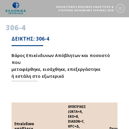
ΑΠΟΛΟΓΙΣΜΟΣ ΒΙΩΣΙΜΗΣ ΑΝΑΠΤΥΞΗΣ &
ΕΤΑΙΡΙΚΗΣ ΚΟΙΝΩΝΙΚΗΣ ΕΥΘΥΝΗΣ 2018
306-4
ΔΕΙΚΤΗΣ: 306-4
Βάρος Επικίνδυνων Απόβλητων και ποσοστό
που
μεταφέρθηκε, εισάχθηκε, επεξεργάστηκε
ή εστάλη στο εξωτερικό
ΘΥΓΑΤΡΙΚΕΣ
(OKTA=A,
EKO=B,
DIAXON=Γ,
Επικίνδυνα
Επικίνδυνα
HPC=Δ,
απόβλητα
απόβλητα
Παρατηρήσε