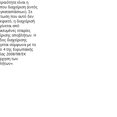
ραιότητα είναι η
που διαχείριση (εντός
εγκαταστάσεων). Σε
πτωση που αυτό δεν
 εφικτό, η διαχείρισή
γίνεται από
ικευμένες εταιρίες
είρισης αποβλήτων. Η
δος διαχείρισης
έγεται σύμφωνα με το
ο 4 της Ευρωπαϊκής
ίας 2008/98/ΕΚ
άρχηση των
λήτων».