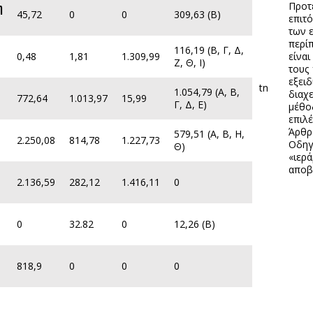
Προτε
η
η
45,72
0
0
309,63 (Β)
επιτό
των 
περί
116,19 (Β, Γ, Δ,
0,48
1,81
1.309,99
είναι
Ζ, Θ, I)
τους 
εξειδ
tn
1.054,79 (A, Β,
διαχ
772,64
1.013,97
15,99
Γ, Δ, Ε)
μέθο
επιλ
Άρθρ
579,51 (Α, Β, Η,
2.250,08
814,78
1.227,73
Οδηγ
Θ)
«ιερ
αποβ
2.136,59
282,12
1.416,11
0
0
32.82
0
12,26 (Β)
818,9
0
0
0