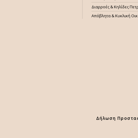
Διαρροές & Κηλίδες Πετ
Απόβλητα & Κυκλική Οι
Δήλωση Προστα
Χρησιμοποιούμε cookies για να κάνουμε καλύτερη την εμπειρία σα
λειτουργία της ιστοσελίδας μας. Επιλέγοντας "
Αποδοχή
" παρέχε
σύμφωνα με την πολιτική μας.