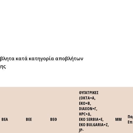
όβλητα κατά κατηγορία αποβλήτων
ξης
ΘΥΓΑΤΡΙΚΕΣ
(OKTA=A,
EKO=B,
DIAXON=Γ,
HPC=Δ,
Πα
ΒΕΑ
ΒΕΑ
ΒΕΕ
ΒΕΘ
EKO SERBIA=Ε,
MM
Επ
EKO BULGARIA=Ζ,
JP-