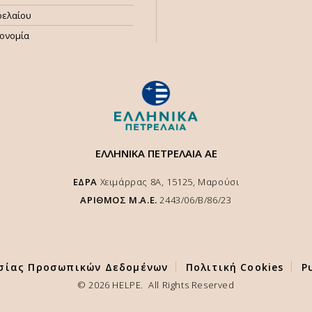
ρελαίου
κονομία
ΕΛΛΗΝΙΚΑ ΠΕΤΡΕΛΑΙΑ ΑΕ
ΕΔΡΑ
Χειμάρρας 8A, 15125, Μαρούσι
ΑΡΙΘΜΟΣ Μ.Α.Ε.
2443/06/Β/86/23
σίας Προσωπικών Δεδομένων
Πολιτική Cookies
Ρ
ς στο site μας και να διασφαλιστεί η αποτελέσματική
τε την συγκατάθεσή σας για την χρήση cookies,
© 2026 HELPE. All Rights Reserved