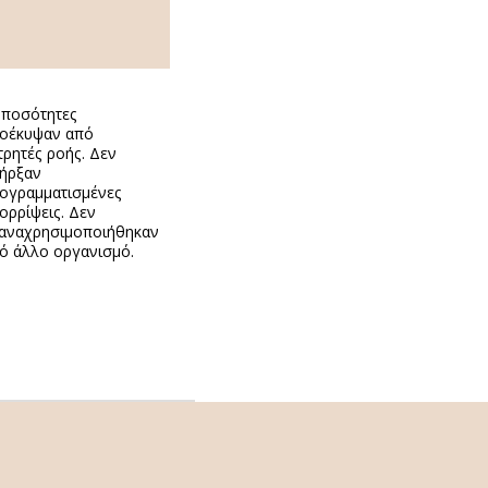
 ποσότητες
οέκυψαν από
τρητές ροής. Δεν
ήρξαν
ογραμματισμένες
ορρίψεις. Δεν
αναχρησιμοποιήθηκαν
ό άλλο οργανισμό.