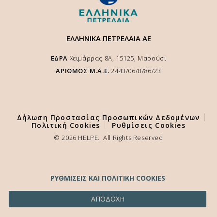
ΕΛΛΗΝΙΚΑ ΠΕΤΡΕΛΑΙΑ ΑΕ
ΕΔΡΑ
Χειμάρρας 8A, 15125, Μαρούσι
ΑΡΙΘΜΟΣ Μ.Α.Ε.
2443/06/Β/86/23
Δήλωση Προστασίας Προσωπικών Δεδομένων
Πολιτική Cookies
Ρυθμίσεις Cookies
Χρησιμοποιούμε cookies για να κάνουμε καλύτερη την εμπειρία σας
© 2026 HELPE. All Rights Reserved
στο site μας και να διασφαλιστεί η αποτελέσματική λειτουργία της
ιστοσελίδας μας. Επιλέγοντας "
Αποδοχή
" παρέχετε την συγκατάθεσή
σας για την χρήση cookies, σύμφωνα με την πολιτική μας.
ΡΥΘΜΙΣΕΙΣ ΚΑΙ ΠΟΛΙΤΙΚΗ COOKIES
ΑΠΟΔΟΧΗ