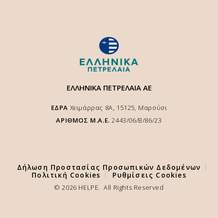
ΕΛΛΗΝΙΚΑ ΠΕΤΡΕΛΑΙΑ ΑΕ
ΕΔΡΑ
Χειμάρρας 8A, 15125, Μαρούσι
ΑΡΙΘΜΟΣ Μ.Α.Ε.
2443/06/Β/86/23
Χρησιμοποιούμε cookies για να κάνουμε καλύτερη την εμπειρία σας
στο site μας και να διασφαλιστεί η αποτελέσματική λειτουργία της
ιστοσελίδας μας. Επιλέγοντας "
Αποδοχή
" παρέχετε την συγκατάθεσή
σας για την χρήση cookies, σύμφωνα με την πολιτική μας.
Δήλωση Προστασίας Προσωπικών Δεδομένων
Πολιτική Cookies
Ρυθμίσεις Cookies
ΡΥΘΜΙΣΕΙΣ ΚΑΙ ΠΟΛΙΤΙΚΗ COOKIES
© 2026 HELPE. All Rights Reserved
ΑΠΟΔΟΧΗ