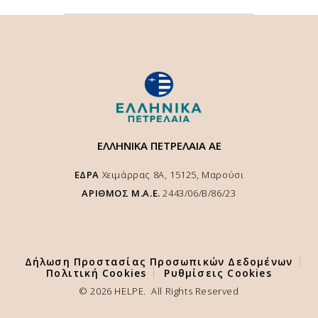
ΕΛΛΗΝΙΚΑ ΠΕΤΡΕΛΑΙΑ ΑΕ
ΕΔΡΑ
Χειμάρρας 8A, 15125, Μαρούσι
ΑΡΙΘΜΟΣ Μ.Α.Ε.
2443/06/Β/86/23
Χρησιμοποιούμε cookies για να κάνουμε καλύτερη την εμπειρία σας
στο site μας και να διασφαλιστεί η αποτελέσματική λειτουργία της
ιστοσελίδας μας. Επιλέγοντας "
Αποδοχή
" παρέχετε την συγκατάθεσή
σας για την χρήση cookies, σύμφωνα με την πολιτική μας.
Δήλωση Προστασίας Προσωπικών Δεδομένων
ΡΥΘΜΙΣΕΙΣ ΚΑΙ ΠΟΛΙΤΙΚΗ COOKIES
Πολιτική Cookies
Ρυθμίσεις Cookies
© 2026 HELPE. All Rights Reserved
ΑΠΟΔΟΧΗ